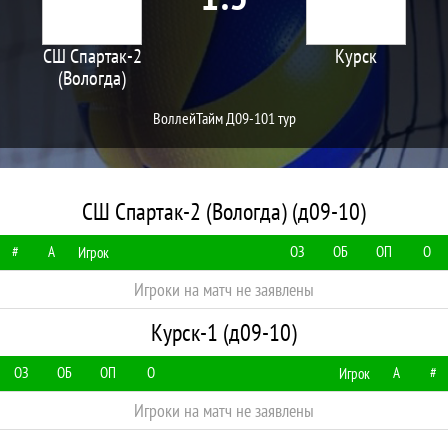
СШ Спартак-2
Курск
(Вологда)
ВоллейТайм Д09-10
1 тур
СШ Спартак-2 (Вологда) (д09-10)
#
А
ОЗ
ОБ
ОП
О
Игрок
Игроки на матч не заявлены
Курск-1 (д09-10)
ОЗ
ОБ
ОП
О
А
#
Игрок
Игроки на матч не заявлены