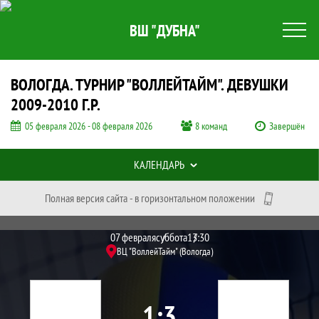
ВШ "ДУБНА"
ВОЛОГДА. ТУРНИР "ВОЛЛЕЙТАЙМ". ДЕВУШКИ
2009-2010 Г.Р.
05 февраля 2026 - 08 февраля 2026
8 команд
Завершён
Таблицы турнира
КАЛЕНДАРЬ
Полная версия сайта - в горизонтальном положении
Протокол и события матча СШ Спартак-
Матч
07 февраля
суббота
13:30
ВЦ "ВоллейТайм" (Вологда)
1
3